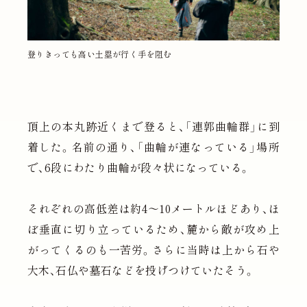
登りきっても高い土塁が行く手を阻む
頂上の本丸跡近くまで登ると、「連郭曲輪群」に到
着した。名前の通り、「曲輪が連なっている」場所
で、6段にわたり曲輪が段々状になっている。
それぞれの高低差は約4〜10メートルほどあり、ほ
ぼ垂直に切り立っているため、麓から敵が攻め上
がってくるのも一苦労。さらに当時は上から石や
大木、石仏や墓石などを投げつけていたそう。