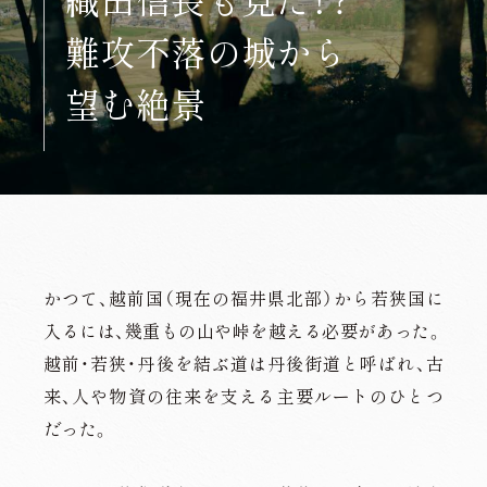
難攻不落の城から
望む絶景
かつて、越前国（現在の福井県北部）から若狭国に
入るには、幾重もの山や峠を越える必要があった。
越前・若狭・丹後を結ぶ道は丹後街道と呼ばれ、古
来、人や物資の往来を支える主要ルートのひとつ
だった。