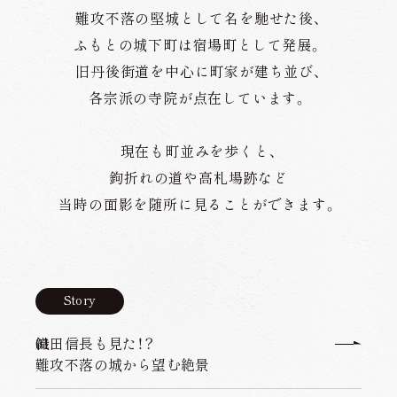
難攻不落の堅城として名を馳せた後、
ふもとの城下町は宿場町として発展。
旧丹後街道を中心に町家が建ち並び、
各宗派の寺院が点在しています。
現在も町並みを歩くと、
鉤折れの道や高札場跡など
当時の面影を随所に見ることができます。
Story
01.
織田信長も見た！？
難攻不落の城から望む絶景