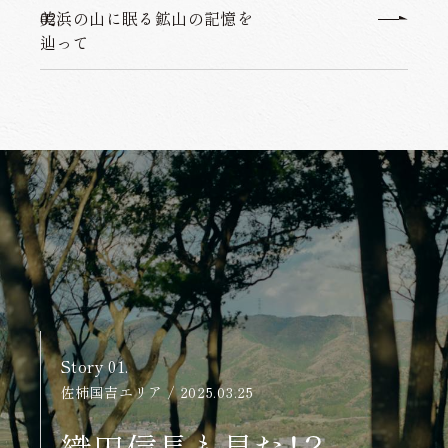
02.
美浜の山に眠る鉱山の記憶を
辿って
Story 01.
佐柿国吉エリア
2025.03.25
織田信長も見た！？