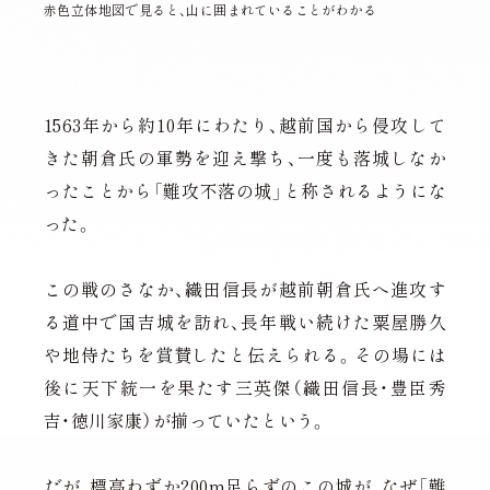
赤色立体地図で見ると、山に囲まれていることがわかる
1563年から約10年にわたり、越前国から侵攻して
きた朝倉氏の軍勢を迎え撃ち、一度も落城しなか
ったことから「難攻不落の城」と称されるようにな
った。
この戦のさなか、織田信長が越前朝倉氏へ進攻す
る道中で国吉城を訪れ、長年戦い続けた粟屋勝久
や地侍たちを賞賛したと伝えられる。その場には
後に天下統一を果たす三英傑（織田信長・豊臣秀
吉・徳川家康）が揃っていたという。
だが、標高わずか200m足らずのこの城が、なぜ「難