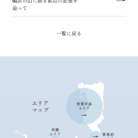
02.
美浜の山に眠る鉱山の記憶を
辿って
一覧に戻る
エリア
敦賀半島
エリア
マップ
早瀬
エリア
東美浜