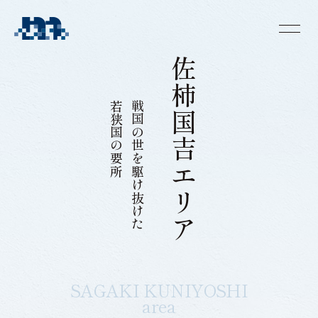
佐
柿
若狭国の要所
戦国の世を駆け抜けた
国
吉
エ
リ
ア
S
A
G
A
K
I
K
U
N
I
Y
O
S
H
I
a
r
e
a